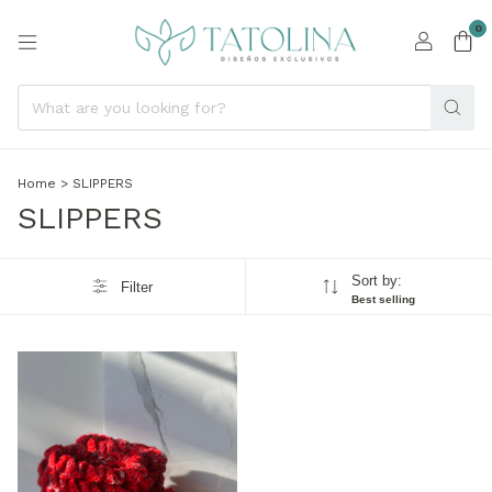
0
Home
>
SLIPPERS
SLIPPERS
Sort by:
Filter
Best selling