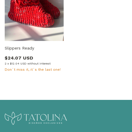
Slippers Ready
$24.07 USD
2
x
$12.04 USD
without interest
Don´t miss it, it´s the last one!