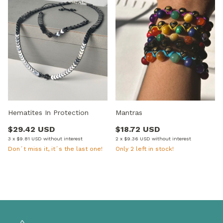
Hematites In Protection
Mantras
$29.42 USD
$18.72 USD
3
x
$9.81 USD
without interest
2
x
$9.36 USD
without interest
Don´t miss it, it´s the last one!
Only
2
left in stock!