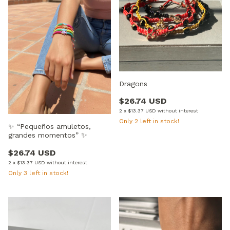
Dragons
$26.74 USD
2
x
$13.37 USD
without interest
Only
2
left in stock!
✨ “Pequeños amuletos,
grandes momentos” ✨
$26.74 USD
2
x
$13.37 USD
without interest
Only
3
left in stock!