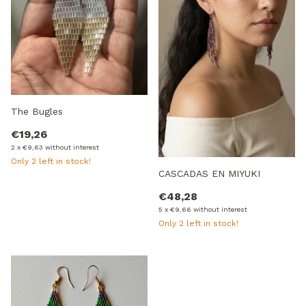
The Bugles
€19,26
2
x
€9,63
without interest
Only
2
left in stock!
CASCADAS EN MIYUKI
€48,28
5
x
€9,66
without interest
Only
2
left in stock!