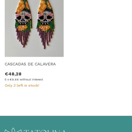
CASCADAS DE CALAVERA
€48,28
5
x
€9,66
without interest
Only
3
left in stock!