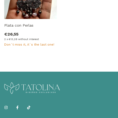
Plata con Perlas
€26,55
2
x
€13,28
without interest
Don´t miss it, it´s the last one!