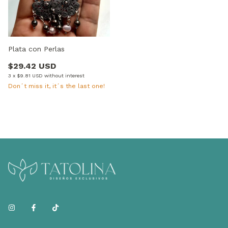
Plata con Perlas
$29.42 USD
3
x
$9.81 USD
without interest
Don´t miss it, it´s the last one!