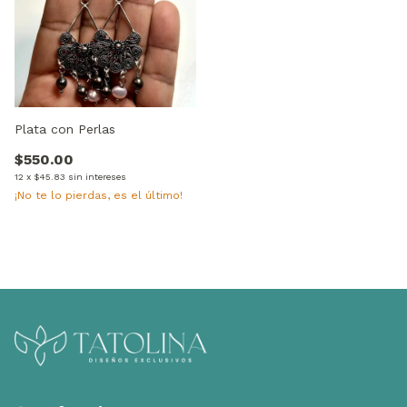
Plata con Perlas
$550.00
12
x
$45.83
sin intereses
¡No te lo pierdas, es el último!