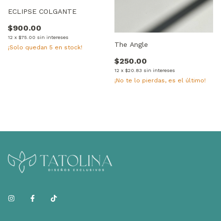
ECLIPSE COLGANTE
$900.00
12
x
$75.00
sin intereses
The Angle
¡Solo quedan
5
en stock!
$250.00
12
x
$20.83
sin intereses
¡No te lo pierdas, es el último!