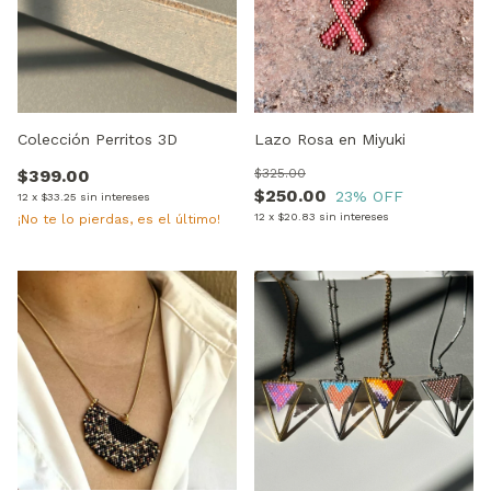
Colección Perritos 3D
Lazo Rosa en Miyuki
$399.00
$325.00
$250.00
23
% OFF
12
x
$33.25
sin intereses
12
x
$20.83
sin intereses
¡No te lo pierdas, es el último!