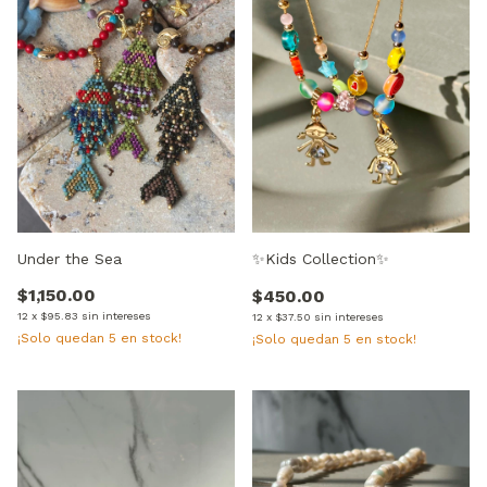
✨Kids Collection✨
Under the Sea
$1,150.00
$450.00
12
x
$95.83
sin intereses
12
x
$37.50
sin intereses
¡Solo quedan
5
en stock!
¡Solo quedan
5
en stock!