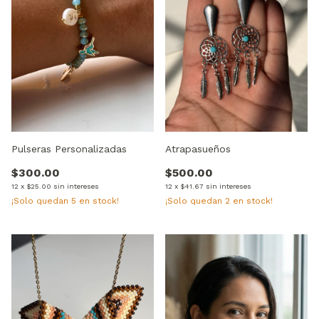
Pulseras Personalizadas
Atrapasueños
$300.00
$500.00
12
x
$25.00
sin intereses
12
x
$41.67
sin intereses
¡Solo quedan
5
en stock!
¡Solo quedan
2
en stock!