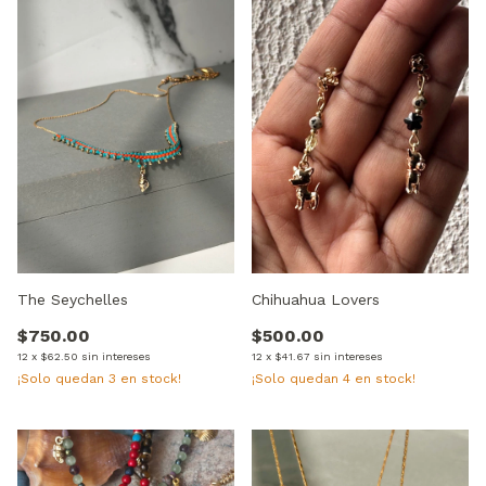
The Seychelles
Chihuahua Lovers
$750.00
$500.00
12
x
$62.50
sin intereses
12
x
$41.67
sin intereses
¡Solo quedan
3
en stock!
¡Solo quedan
4
en stock!