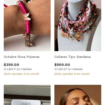
Octubre Rosa Pulseras
Collares Tipo Bandana
$350.00
$500.00
12
x
$29.17
sin intereses
12
x
$41.67
sin intereses
¡Solo quedan
3
en stock!
¡Solo quedan
4
en stock!