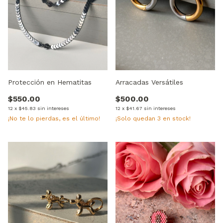
Protección en Hematitas
Arracadas Versátiles
$550.00
$500.00
12
x
$45.83
sin intereses
12
x
$41.67
sin intereses
¡No te lo pierdas, es el último!
¡Solo quedan
3
en stock!