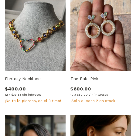
Fantasy Necklace
The Pale Pink
$400.00
$600.00
12
x
$33.33
sin intereses
12
x
$50.00
sin intereses
¡No te lo pierdas, es el último!
¡Solo quedan
2
en stock!