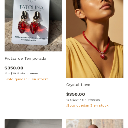
Frutas de Temporada
$350.00
12
x
$29.17
sin intereses
¡Solo quedan
3
en stock!
Crystal Love
$350.00
12
x
$29.17
sin intereses
¡Solo quedan
3
en stock!