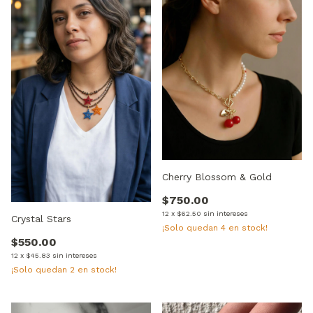
Cherry Blossom & Gold
$750.00
12
x
$62.50
sin intereses
Crystal Stars
¡Solo quedan
4
en stock!
$550.00
12
x
$45.83
sin intereses
¡Solo quedan
2
en stock!