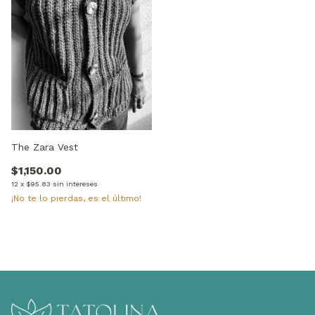
The Zara Vest
$1,150.00
12
x
$95.83
sin intereses
¡No te lo pierdas, es el último!