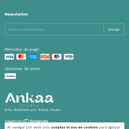
Newsletter
Métodos de pago
Opciones de envío
Sitio diseñado por Ankaa Studio
Al navegar por este sitio
aceptas el uso de cookies
para agilizar
Copyright Tatolina - 2026. Todos los derechos reservados.