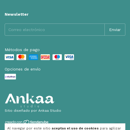
Newsletter
Métodos de pago
Opciones de envío
Sitio diseñado por Ankaa Studio
Al navegar por este sitio
aceptas el uso de cookies
para agilizar
Copyright Tatolina - 2026. Todos los derechos reservados.