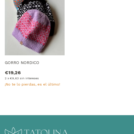
GORRO NORDICO
€19,26
2
x
€9,63
sin intereses
¡No te lo pierdas, es el último!