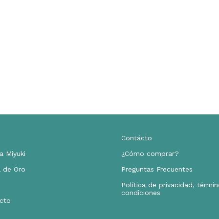
Contácto
a Miyuki
¿Cómo comprar?
 de Oro
Preguntas Frecuentes
Política de privacidad, términ
condiciones
cto