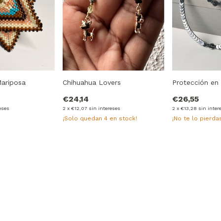
Mariposa
Chihuahua Lovers
Protección en
€24,14
€26,55
eses
2
x
€12,07
sin intereses
2
x
€13,28
sin inter
¡Solo quedan
4
en stock!
¡No te lo pierdas