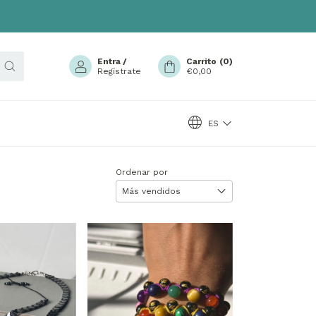
Entra
/
Carrito
(
0
)
Regístrate
€0,00
ES
Ordenar por