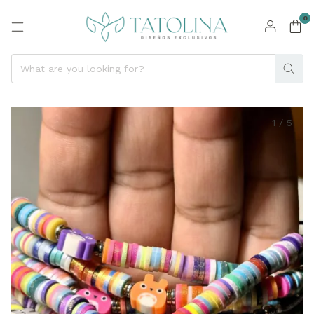
0
1
/
5