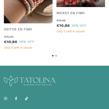
MICKEY EN FIMO
€14,48
€10,86
25
% OFF
OSITOS EN FIMO
Only
5
left in stock!
€16,90
€10,86
36
% OFF
Only
5
left in stock!